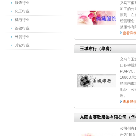
服饰行业
义乌市俏
加工的公
化工行业
原则．在
机电行业
经营理念
黛服饰有
连锁行业
查看详
外贸行业
其它行业
玉城布行（华睿）
义乌市玉
口各种规格
PU/PVC
1680D
销国内市
地位，公
理。
查看详
东阳市赛歌服饰有限公司（华
公司创办1
评为“超